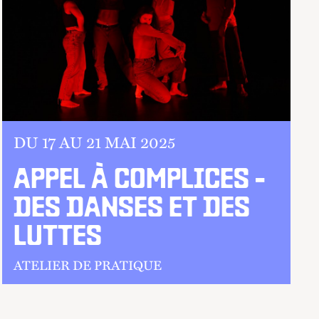
DU 17 AU
21 MAI 2025
APPEL À COMPLICES -
DES DANSES ET DES
LUTTES
ATELIER DE PRATIQUE