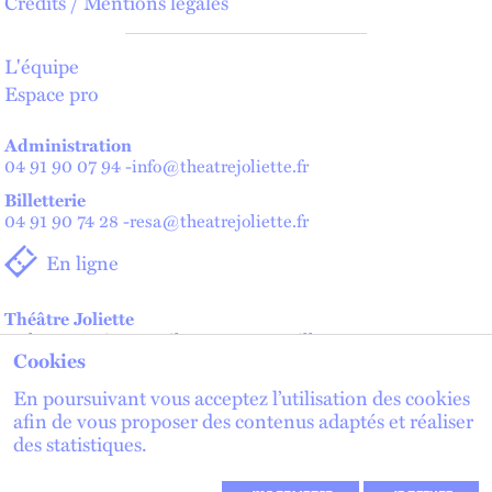
Crédits / Mentions légales
L'équipe
Espace pro
Administration
04 91 90 07 94
-
info@theatrejoliette.fr
Billetterie
04 91 90 74 28
-
resa@theatrejoliette.fr
En ligne
Théâtre Joliette
2 place Henri Verneuil - 13002 Marseille
Cookies
Théâtre de Lenche — Maison des artistes
2 place de Lenche - 13002 Marseille
En poursuivant vous acceptez l’utilisation des cookies
afin de vous proposer des contenus adaptés et réaliser
des statistiques.
lien externe
lien externe
S'inscrire à la newsletter
lien externe