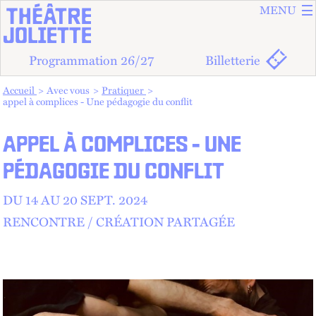
ALLER A
ALLER AU
MENU
Programmation 26/27
Billetterie
Vous êtes dans :
Accueil
Avec vous
Pratiquer
appel à complices - Une pédagogie du conflit
APPEL À COMPLICES - UNE
PÉDAGOGIE DU CONFLIT
DU 14 AU
20
SEPT.
2024
RENCONTRE
CRÉATION PARTAGÉE