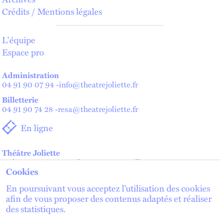
Crédits / Mentions légales
L'équipe
Espace pro
Administration
04 91 90 07 94
-
info@theatrejoliette.fr
Billetterie
04 91 90 74 28
-
resa@theatrejoliette.fr
En ligne
Théâtre Joliette
2 place Henri Verneuil - 13002 Marseille
Cookies
Théâtre de Lenche — Maison des artistes
2 place de Lenche - 13002 Marseille
En poursuivant vous acceptez l’utilisation des cookies
afin de vous proposer des contenus adaptés et réaliser
des statistiques.
lien externe
lien externe