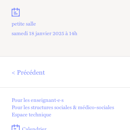
Dates
petite salle
samedi 18 janvier 2025 à 14
h
Précédent
En 1 click !
Pour les enseignant·e·s
Pour les structures sociales & médico-sociales
Espace technique
Calendrier