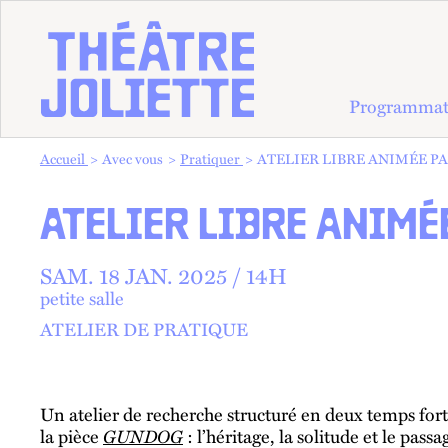
Programmat
Vous êtes dans :
Accueil
Avec vous
Pratiquer
ATELIER LIBRE ANIMÉE 
ATELIER LIBRE ANIM
SAM.
18
JAN.
2025 /
14
H
petite salle
ATELIER DE PRATIQUE
Un atelier de recherche structuré en deux temps fort
GUNDOG
la pièce
: l’héritage, la solitude et le pass