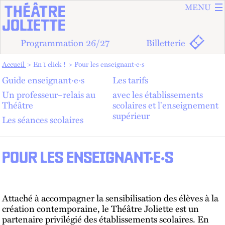
ALLER A
ALLER AU
MENU
Programmation 26/27
Billetterie
Vous êtes dans :
Accueil
En 1 click !
Pour les enseignant·e·s
Guide enseignant·e·s
Les tarifs
Un professeur–relais au
avec les établissements
Théâtre
scolaires et l'enseignement
supérieur
Les séances scolaires
POUR LES ENSEIGNANT·E·S
Attaché à accompagner la sensibilisation des élèves à la
création contemporaine, le Théâtre Joliette est un
partenaire privilégié des établissements scolaires. En