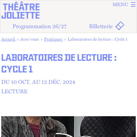
ALLER A
ALLER AU
MENU
Programmation 26/27
Billetterie
Vous êtes dans :
Accueil
Avec vous
Pratiquer
Laboratoires de lecture : Cycle 1
LABORATOIRES DE LECTURE :
CYCLE 1
DU 10
OCT.
AU
12
DÉC.
2024
LECTURE