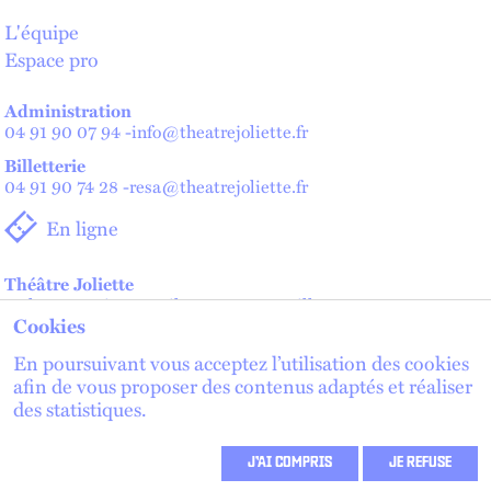
L'équipe
Espace pro
Administration
04 91 90 07 94
-
info@theatrejoliette.fr
Billetterie
04 91 90 74 28
-
resa@theatrejoliette.fr
En ligne
Théâtre Joliette
2 place Henri Verneuil - 13002 Marseille
Cookies
Théâtre de Lenche — Maison des artistes
2 place de Lenche - 13002 Marseille
En poursuivant vous acceptez l’utilisation des cookies
afin de vous proposer des contenus adaptés et réaliser
des statistiques.
lien externe
lien externe
S'inscrire à la newsletter
lien externe
J’AI COMPRIS
JE REFUSE