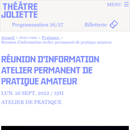
ALLER A
ALLER AU
MENU
Programmation 26/27
Billetterie
Vous êtes dans :
Accueil
Avec vous
Pratiquer
Réunion d'information atelier permanent de pratique amateur
RÉUNION D'INFORMATION
ATELIER PERMANENT DE
PRATIQUE AMATEUR
LUN.
26
SEPT.
2022 /
19
H
ATELIER DE PRATIQUE