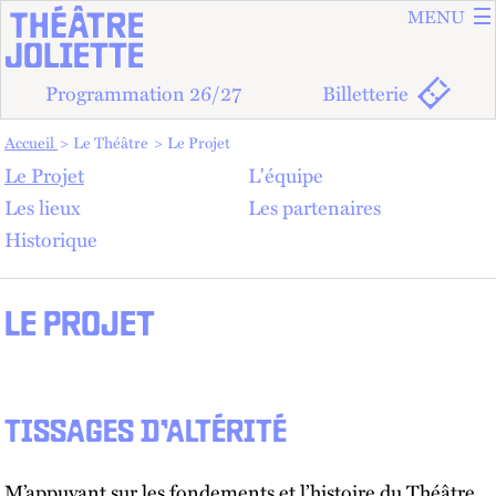
ALLER A
ALLER AU
MENU
Programmation 26/27
Billetterie
Vous êtes dans :
Accueil
Le Théâtre
Le Projet
Le Projet
L'équipe
Les lieux
Les partenaires
Historique
LE PROJET
TISSAGES D’ALTÉRITÉ
M’appuyant sur les fondements et l’histoire du Théâtre