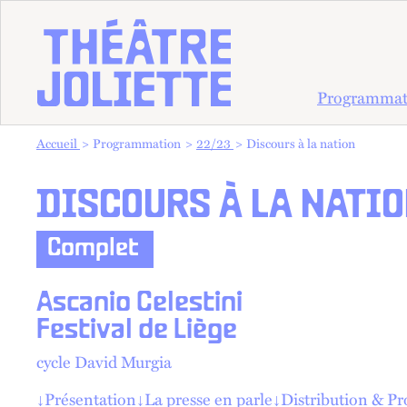
Programmat
Vous êtes dans :
Accueil
Programmation
22/23
Discours à la nation
DISCOURS À LA NATI
Complet
Ascanio Celestini
Festival de Liège
cycle David Murgia
↓
Présentation
↓
La presse en parle
↓
Distribution & P