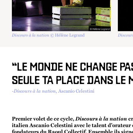
Discours à la nation
© Hélène Legrand
Discours
“LE MONDE NE CHANGE PA
SEULE TA PLACE DANS LE
-
Discours à la nation
, Ascanio Celestini
Discours à la nation
Premier volet de ce cycle,
cr
italien Ascanio Celestini avec le talent d’orateur
fondateurs du Raoul Collectif. Ensemble ils sign