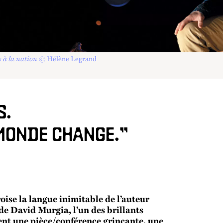
 à la nation
© Hélène Legrand
S.
 MONDE CHANGE.”
oise la langue inimitable de l’auteur
 de David Murgia, l’un des brillants
ent une pièce/conférence grinçante, une