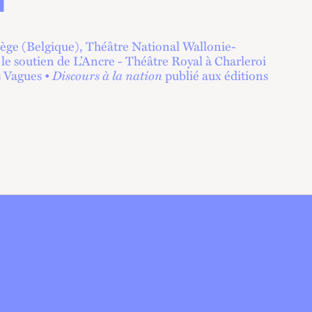
N
iège (Belgique), Théâtre National Wallonie-
 le soutien de L’Ancre - Théâtre Royal à Charleroi
s Vagues •
Discours à la nation
publié aux éditions