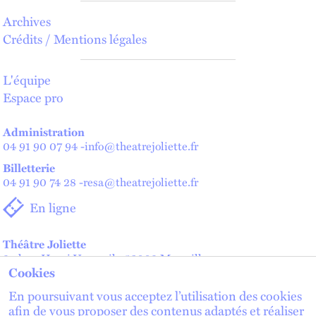
Archives
Crédits / Mentions légales
L'équipe
Espace pro
Administration
04 91 90 07 94
-
info@theatrejoliette.fr
Billetterie
04 91 90 74 28
-
resa@theatrejoliette.fr
En ligne
Théâtre Joliette
2 place Henri Verneuil - 13002 Marseille
Cookies
Théâtre de Lenche — Maison des artistes
2 place de Lenche - 13002 Marseille
En poursuivant vous acceptez l’utilisation des cookies
afin de vous proposer des contenus adaptés et réaliser