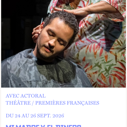
AVEC ACTORAL
THÉÂTRE
PREMIÈRES FRANÇAISES
DU 24 AU
26
SEPT.
2026