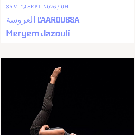
SAM.
19
SEPT.
2026 /
0
H
العروسة L'AAROUSSA
Meryem Jazouli