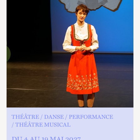
THÉÂTRE
DANSE
PERFORMANCE
THÉÂTRE MUSICAL
DU 4 AU
19 MAI 2027