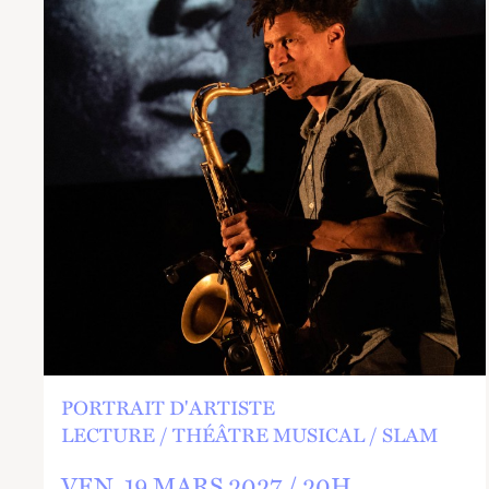
PORTRAIT D'ARTISTE
LECTURE
THÉÂTRE MUSICAL
SLAM
VEN.
19 MARS 2027 /
20
H