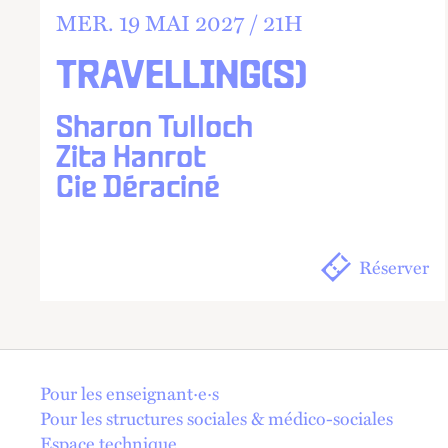
MER.
19 MAI 2027 /
21
H
TRAVELLING(S)
Sharon Tulloch
Zita Hanrot
Cie Déraciné
Réserver
En 1 click !
Pour les enseignant·e·s
Pour les structures sociales & médico-sociales
Espace technique