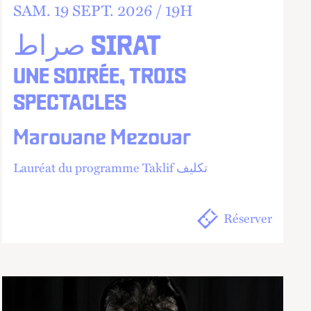
SAM.
19
SEPT.
2026 /
19
H
صراط SIRAT
UNE SOIRÉE, TROIS
SPECTACLES
Marouane Mezouar
Lauréat du programme Taklif تكليف
Réserver