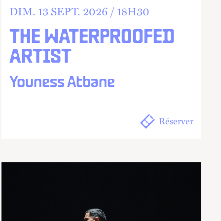
DIM.
13
SEPT.
2026 /
18
H
30
THE WATERPROOFED
ARTIST
Youness Atbane
Réserver