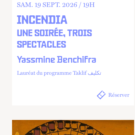
SAM.
19
SEPT.
2026 /
19
H
INCENDIA
UNE SOIRÉE, TROIS
SPECTACLES
Yassmine Benchifra
Lauréat du programme Taklif تكليف
Réserver