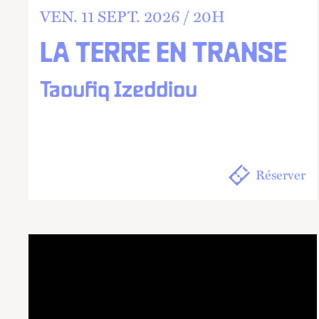
VEN.
11
SEPT.
2026 /
20
H
LA TERRE EN TRANSE
Taoufiq Izeddiou
Réserver