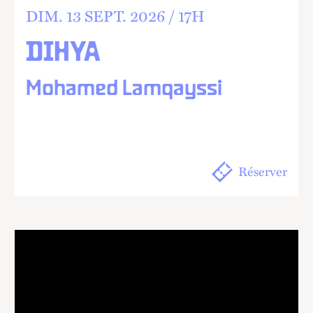
DIM.
13
SEPT.
2026 /
17
H
DIHYA
Mohamed Lamqayssi
Réserver