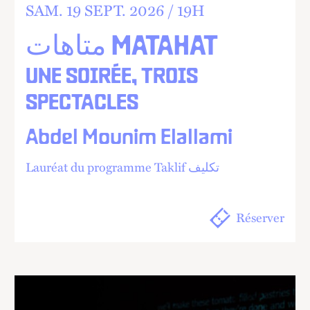
SAM.
19
SEPT.
2026 /
19
H
متاهات MATAHAT
UNE SOIRÉE, TROIS
SPECTACLES
Abdel Mounim Elallami
Lauréat du programme Taklif تكليف
Réserver