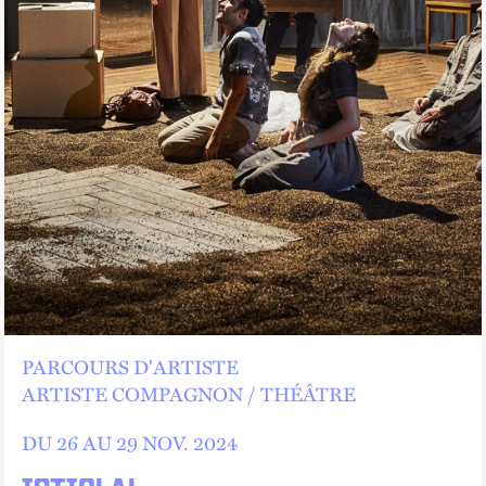
PARCOURS D'ARTISTE
ARTISTE COMPAGNON
THÉÂTRE
DU 26 AU
29
NOV.
2024