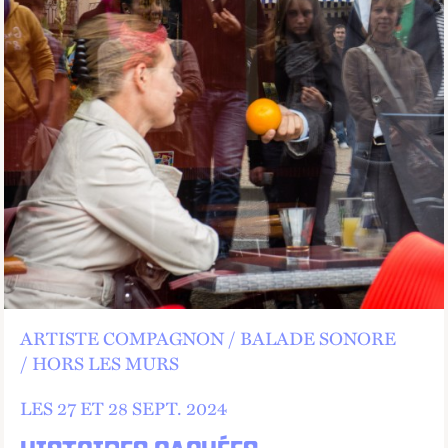
ARTISTE COMPAGNON
BALADE SONORE
HORS LES MURS
LES 27 ET
28
SEPT.
2024