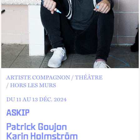
ARTISTE COMPAGNON
THÉÂTRE
HORS LES MURS
DU 11 AU
13
DÉC.
2024
ASKIP
Patrick Goujon
Karin Holmström