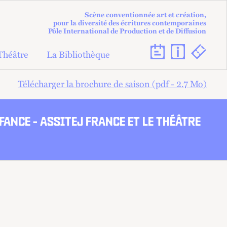
Scène conventionnée art et création,
pour la diversité des écritures contemporaines
Pôle International de Production et de Diffusion
Théâtre
La Bibliothèque
Télécharger la brochure de saison (pdf - 2.7
Mo
)
SSALIA
THÉÂTRE MUSICAL
DANS LE CADRE DU FESTIVAL
ANCE - ASSITEJ FRANCE ET LE THÉÂTRE
DE MARSEILLE
 BIAC
PREMIÈRE
EN CORÉALISATION AVEC LE
NTOINE
THÉÂTRE VISUEL
FESTIVAL DE MARSEILLE
CONFÉRENCE DANSÉE
VISITE
NNES DU
QUE DE
IONAL
ES