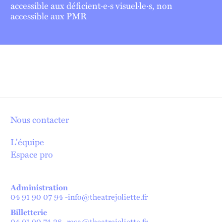
accessible aux déficient·e·s visuel·le·s, non
accessible aux PMR
Nous contacter
L'équipe
Espace pro
Administration
04 91 90 07 94
-
info@theatrejoliette.fr
Billetterie
04 91 90 74 28
-
resa@theatrejoliette.fr