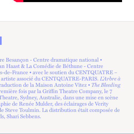
N
e Besançon - Centre dramatique national •
an Haast & La Comédie de Béthune - Centre
s-de-France • avec le soutien du CENTQUATRE –
t artiste associé du CENTQUATRE-PARIS.
L’Arbre à
 traduction de la Maison Antoine Vitez •
The Bleeding
remière fois par la Griffin Theatre Company, le 7
heatre, Sydney, Australie, dans une mise en scène
phie de Renée Mulder, des éclairages de Verity
 Steve Toulmin. La distribution était composée de
ds, Shari Sebbens.