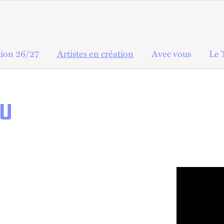
ion 26/27
Artistes en création
Avec vous
Le 
AU