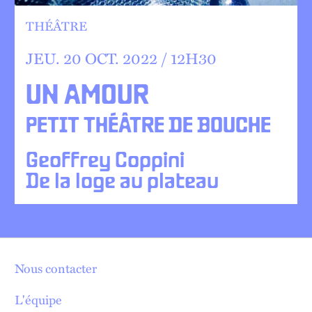
THÉÂTRE
JEU.
20
OCT.
2022 /
12
H
30
UN AMOUR
PETIT THÉÂTRE DE BOUCHE
Geoffrey Coppini
De la loge au plateau
Nous contacter
L'équipe