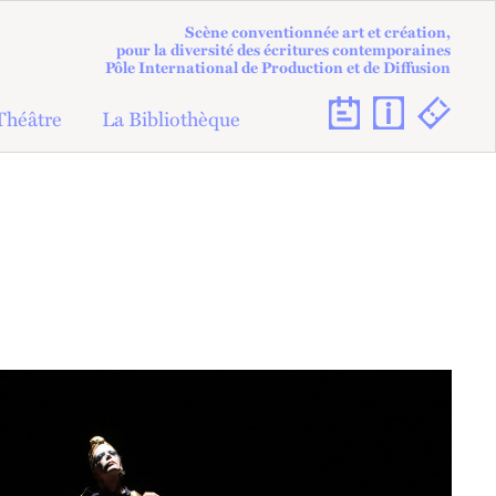
Scène conventionnée art et création,
pour la diversité des écritures contemporaines
Pôle International de Production et de Diffusion
Théâtre
La Bibliothèque