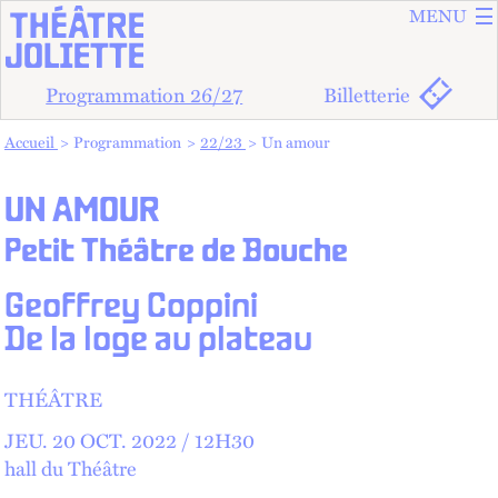
ALLER A
ALLER AU
MENU
Programmation 26/27
Billetterie
Vous êtes dans :
Accueil
Programmation
22/23
Un amour
UN AMOUR
Petit Théâtre de Bouche
Geoffrey Coppini
De la loge au plateau
THÉÂTRE
JEU.
20
OCT.
2022 /
12
H
30
hall du Théâtre