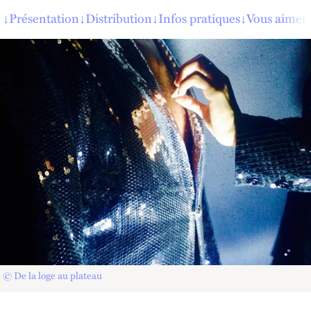
↓
Présentation
↓
Distribution
↓
Infos pratiques
↓
Vous aimere
© De la loge au plateau