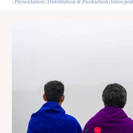
↓
Présentation
↓
Distribution & Production
↓
Infos pra