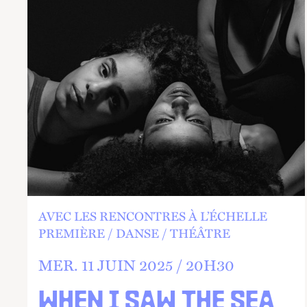
AVEC LES RENCONTRES À L’ÉCHELLE
PREMIÈRE
DANSE
THÉÂTRE
MER.
11 JUIN 2025 /
20
H
30
WHEN I SAW THE SEA