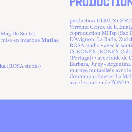
PRODUCTIO
production ULMUS GESTIÓ
Virreina Centre de la Imat
coproduction MITsp (Sao Pa
 Mag De Santo)
D’Avignon, La Batie, Zuric
& mise en musique
Matias
ROSA studio • avec le sout
CCKONEX (KONEX Cultural 
(Portugal) • avec l’aide d
Barbara, Jujuy - Argentina
(ROSA studio)
ska
tournée mutualisée avec le f
Contemporaines et Le Maill
avec le soutien de l’ONDA, 