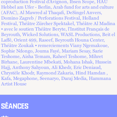
coproduction Festival d’Avignon, Ibsen Scope, HAU
Hebbel am Ufer - Berlin, Arab fund for arts and culture
(AFAC), Al Mawred al Thaqafi, DeSingel Anvers,
Domino Zagreb / Perforations Festival, Holland
Festival, Théâtre Zürcher Spektakel, Théâtre Al Madina
• avec le soutien Théâtre Beryte, l’Institut Français de
Beyrouth, Wicked Solutions, WASL Productions, Beit el
Laffé, Orient 499, Raseef, Beyrouth Houna Center,
Théâtre Zoukak • remerciements Viany Ngemakoue,
Sophie Ndongo, Jouma Fayé, Mariam Sesay, Sarie
Teshome, Aisha Temam, Raheel Teshome, Mihret
Birhane, Laurentine Mbekati, Mohana Ishak, Hussein
Hajj, Anthony Sahyoun, Ali Khedr, Eric Deniaud,
Chrystèle Khodr, Raymond Zakaria, Hind Hamdan ,
Kafa, Megaphone, Seenaryo, Daraj Media, Hammana
Artist House
SÉANCES