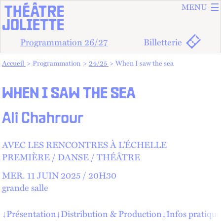
ALLER A
ALLER AU
MENU
Programmation 26/27
Billetterie
Vous êtes dans :
Accueil
Programmation
24/25
When I saw the sea
WHEN I SAW THE SEA
Ali Chahrour
AVEC LES RENCONTRES À L’ÉCHELLE
PREMIÈRE
DANSE
THÉÂTRE
MER.
11 JUIN 2025 /
20
H
30
grande salle
↓
Présentation
↓
Distribution & Production
↓
Infos pratique