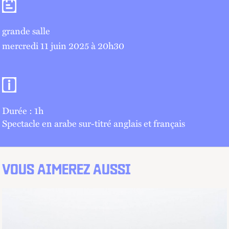
Séances
grande salle
mercredi 11 juin 2025 à 20
h
30
Informations pratiques
Durée : 1h
Spectacle en arabe sur-titré anglais et français
VOUS AIMEREZ AUSSI