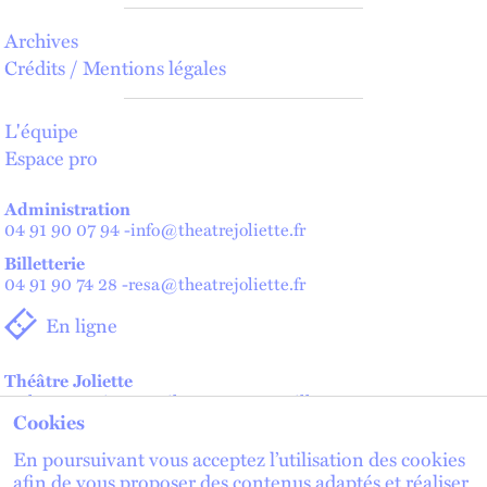
Archives
Crédits / Mentions légales
L'équipe
Espace pro
Administration
04 91 90 07 94
-
info@theatrejoliette.fr
Billetterie
04 91 90 74 28
-
resa@theatrejoliette.fr
En ligne
Théâtre Joliette
2 place Henri Verneuil - 13002 Marseille
Cookies
Théâtre de Lenche — Maison des artistes
2 place de Lenche - 13002 Marseille
En poursuivant vous acceptez l’utilisation des cookies
afin de vous proposer des contenus adaptés et réaliser