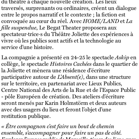
du théâtre à chaque nouvelle création. Les lieux
traversés, surprenants ou ordinaires, créent un dialogue
entre le propos narratif et le contexte ; la fiction est
convoquée au cœur du réel. Avec
HOME/LAND
et
La
fille suspendue
, Le Begat Theater proposera aux
spectateur·trice·s du Théâtre Joliette des expériences à
vivre où les publics sont actifs et la technologie au
service d’une histoire.
La compagnie a présenté en 24-25 le spectacle
Askip
en
collège, le spectacle
Histoires Cachées
dans le quartier de
la Joliette et mènera une résidence d’écriture
participative autour de
L’Absent(e)
, dans une structure
sur le territoire, en partenariat avec Lieux Publics,
Centre National des Arts de la Rue et de l’Espace Public
- pôle Européen de création. Des ateliers d’écriture
seront menés par Karin Holmstörm et deux auteurs
avec des usagers du lieu et feront l’objet d’une
restitution publique.
« Être compagnon c’est faire un bout de chemin
ensemble, s’accompagner pour faire un pas de côté.
Explorer l’espace public de Marseille, tisser des liens avec