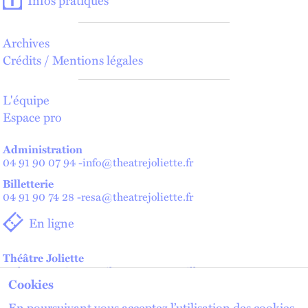
Archives
Crédits / Mentions légales
L'équipe
Espace pro
Administration
04 91 90 07 94
-
info@theatrejoliette.fr
Billetterie
04 91 90 74 28
-
resa@theatrejoliette.fr
En ligne
Théâtre Joliette
2 place Henri Verneuil - 13002 Marseille
Cookies
Théâtre de Lenche — Maison des artistes
2 place de Lenche - 13002 Marseille
En poursuivant vous acceptez l’utilisation des cookies