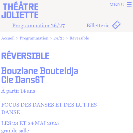
ALLER A
ALLER AU
MENU
Programmation 26/27
Billetterie
Vous êtes dans :
Accueil
Programmation
24/25
Réversible
RÉVERSIBLE
Bouziane Bouteldja
Cie Dans6T
À partir 14 ans
FOCUS DES DANSES ET DES LUTTES
DANSE
LES 23 ET
24 MAI 2025
grande salle