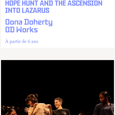
HOPE HUNT AND THE ASCENSION
INTO LAZARUS
Oona Doherty
OD Works
À partir de 6 ans