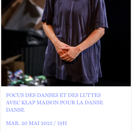
FOCUS DES DANSES ET DES LUTTES
AVEC KLAP MAISON POUR LA DANSE
DANSE
MAR.
20 MAI 2025 /
19
H