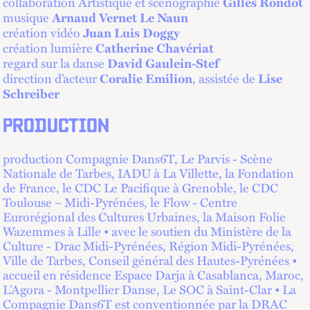
collaboration Artistique et scénographie
Gilles Rondot
musique
Arnaud Vernet Le Naun
création vidéo
Juan Luis Doggy
création lumière
Catherine Chavériat
regard sur la danse
David Gaulein-Stef
direction d’acteur
, assistée de
Coralie Emilion
Lise
Schreiber
PRODUCTION
production Compagnie Dans6T, Le Parvis - Scène
Nationale de Tarbes, IADU à La Villette, la Fondation
de France, le CDC Le Pacifique à Grenoble, le CDC
Toulouse – Midi-Pyrénées, le Flow - Centre
Eurorégional des Cultures Urbaines, la Maison Folie
Wazemmes à Lille • avec le soutien du Ministère de la
Culture - Drac Midi-Pyrénées, Région Midi-Pyrénées,
Ville de Tarbes, Conseil général des Hautes-Pyrénées •
accueil en résidence Espace Darja à Casablanca, Maroc,
L’Agora - Montpellier Danse, Le SOC à Saint-Clar • La
Compagnie Dans6T est conventionnée par la DRAC