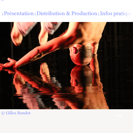
↓
Présentation
↓
Distribution & Production
↓
Infos pratique
© Gilles Rondot