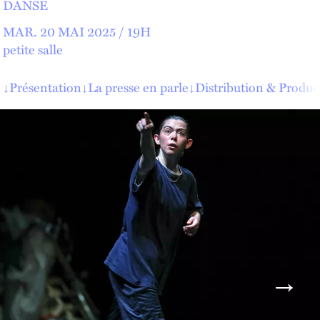
DANSE
MAR.
20 MAI 2025 /
19
H
petite salle
↓
Présentation
↓
La presse en parle
↓
Distribution & Produc