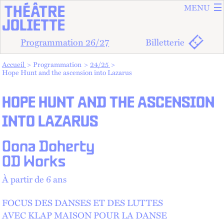
ALLER A
ALLER AU
MENU
Programmation 26/27
Billetterie
Vous êtes dans :
Accueil
Programmation
24/25
Hope Hunt and the ascension into Lazarus
HOPE HUNT AND THE ASCENSION
INTO LAZARUS
Oona Doherty
OD Works
À partir de 6 ans
FOCUS DES DANSES ET DES LUTTES
AVEC KLAP MAISON POUR LA DANSE