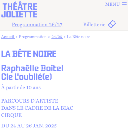
ALLER A
ALLER AU
MENU
Programmation 26/27
Billetterie
Vous êtes dans :
Accueil
Programmation
24/25
La Bête noire
LA BÊTE NOIRE
Raphaëlle Boitel
Cie L'oublié(e)
À partir de 10 ans
PARCOURS D'ARTISTE
DANS LE CADRE DE LA BIAC
CIRQUE
DU 24 AU
26
JAN.
2025