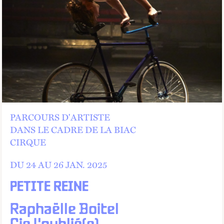
PARCOURS D'ARTISTE
DANS LE CADRE DE LA BIAC
CIRQUE
DU 24 AU
26
JAN.
2025
PETITE REINE
Raphaëlle Boitel