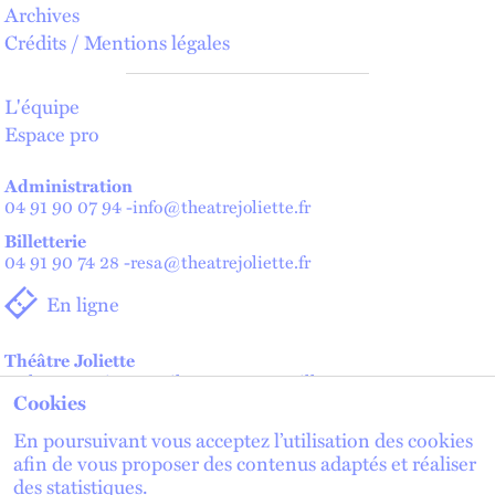
Archives
Crédits / Mentions légales
L'équipe
Espace pro
Administration
04 91 90 07 94
-
info@theatrejoliette.fr
Billetterie
04 91 90 74 28
-
resa@theatrejoliette.fr
En ligne
Théâtre Joliette
2 place Henri Verneuil - 13002 Marseille
Cookies
Théâtre de Lenche — Maison des artistes
2 place de Lenche - 13002 Marseille
En poursuivant vous acceptez l’utilisation des cookies
afin de vous proposer des contenus adaptés et réaliser
des statistiques.