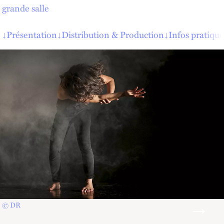
grande salle
↓
Présentation
↓
Distribution & Production
↓
Infos pratique
© DR