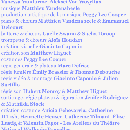
,
Vanessa Vandurme
Alekseï Von Wosylius
musique
Matthieu Vandenabeele
production artistique de la musique
Peggy Lee Cooper
piano & chœurs
&
Matthieu Vandenabeele
Emmanuel
Delcourt
batterie & chœurs
&
Gaëlle Swann
Sacha Toroop
trompette & chœurs
Aloïs Houdart
création visuelle
Giacinto Caponio
création son
Matthew Higuet
costumes
Peggy Lee Cooper
régie générale & plateau
Marc Défrise
régie lumière
&
Émily Brassier
Thomas Debouche
régie vidéo & montage
&
Giacinto Caponio
Julien
Sartillo
régie son
&
Hubert Monroy
Matthew Higuet
surtitrage, régie plateau & figuration
Jenifer Rodriguez
&
Mathilda Stock
création costume
,
Anicia Echevarria
Catherine
,
,
,
D’Lish
Henriette Heuser
Catherine Tilmant
Élise
&
-
Lustig
Valentin Fagot
Les Ateliers du Théâtre
National Wallonie-Bruxelles