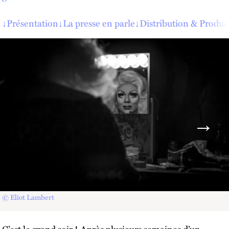
↓
Présentation
↓
La presse en parle
↓
Distribution & Produc
© Eliot Lambert
C’est le grand soir ! Après plusieurs semaines d’un