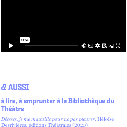
& AUSSI
à lire, à emprunter à la Bibliothèque du
Théâtre
Déesses, je me maquille pour ne pas pleurer
, Héloïse
Desrivières, éditions Théâtrales (2023)