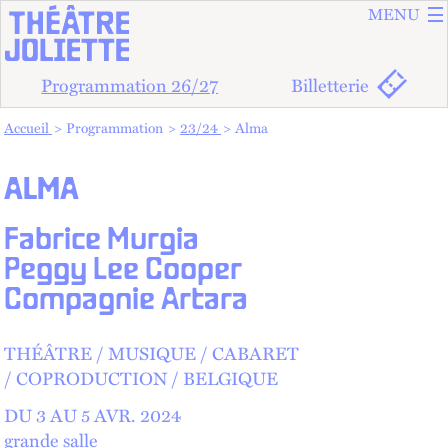
ALLER A
ALLER AU
MENU
Programmation 26/27
Billetterie
Vous êtes dans :
Accueil
Programmation
23/24
Alma
ALMA
Fabrice Murgia
Peggy Lee Cooper
Compagnie Artara
THÉÂTRE
MUSIQUE
CABARET
COPRODUCTION
BELGIQUE
DU 3 AU
5
AVR.
2024
grande salle