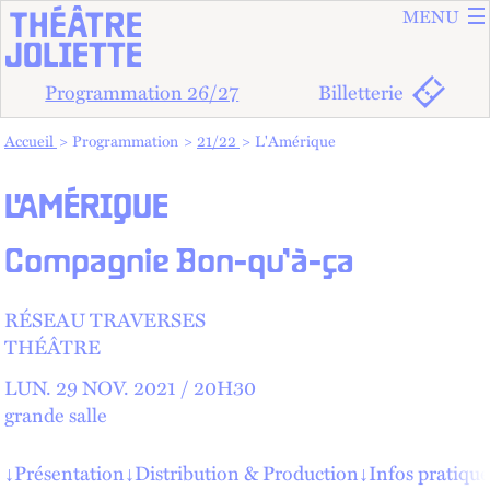
ALLER A
ALLER AU
MENU
Programmation 26/27
Billetterie
Vous êtes dans :
Accueil
Programmation
21/22
L'Amérique
L'AMÉRIQUE
Compagnie Bon-qu’à-ça
RÉSEAU TRAVERSES
THÉÂTRE
LUN.
29
NOV.
2021 /
20
H
30
grande salle
↓
Présentation
↓
Distribution & Production
↓
Infos pratique