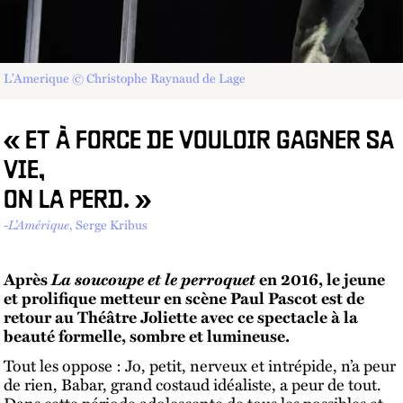
L’Amerique © Christophe Raynaud de Lage
« ET À FORCE DE VOULOIR GAGNER SA
VIE,
ON LA PERD. »
-
L’Amérique
, Serge Kribus
La soucoupe et le perroquet
Après
en 2016, le jeune
et prolifique metteur en scène Paul Pascot est de
retour au Théâtre Joliette avec ce spectacle à la
beauté formelle, sombre et lumineuse.
Tout les oppose : Jo, petit, nerveux et intrépide, n’a peur
de rien, Babar, grand costaud idéaliste, a peur de tout.
Dans cette période adolescente de tous les possibles et