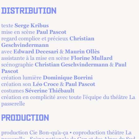
DISTRIBUTION
texte
Serge Kribus
mise en scène
Paul Pascot
regard complice et précieux
Christian
Geschvindermann
avec
Edward Decesari
&
Maurin Ollès
assistante à la mise en scène
Florine Mullard
scénographie
Christian Geschvindermann
&
Paul
Pascot
création lumière
Dominique Borrini
création son
Léo Croce
&
Paul Pascot
costumes
Séverine Thiébault
création en complicité avec toute l’équipe du théâtre La
passerelle
PRODUCTION
production Cie Bon-qu’a-ça • coproduction théâtre La
passerelle - Scène nationale de Gap et des Alpes du Sud,