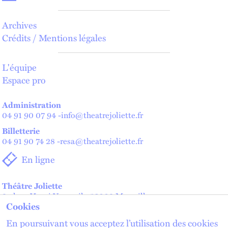
Archives
Crédits / Mentions légales
L'équipe
Espace pro
Administration
04 91 90 07 94
-
info@theatrejoliette.fr
Billetterie
04 91 90 74 28
-
resa@theatrejoliette.fr
En ligne
Théâtre Joliette
2 place Henri Verneuil - 13002 Marseille
Cookies
Théâtre de Lenche — Maison des artistes
2 place de Lenche - 13002 Marseille
En poursuivant vous acceptez l’utilisation des cookies