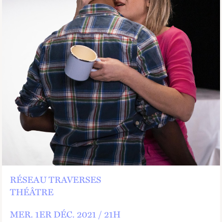
RÉSEAU TRAVERSES
THÉÂTRE
MER.
1
ER
DÉC.
2021 /
21
H