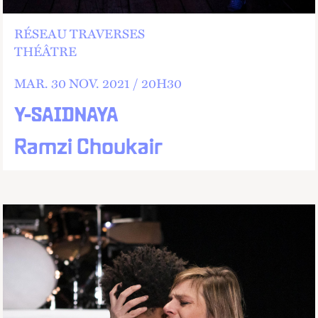
RÉSEAU TRAVERSES
THÉÂTRE
MAR.
30
NOV.
2021 /
20
H
30
Y-SAIDNAYA
Ramzi Choukair