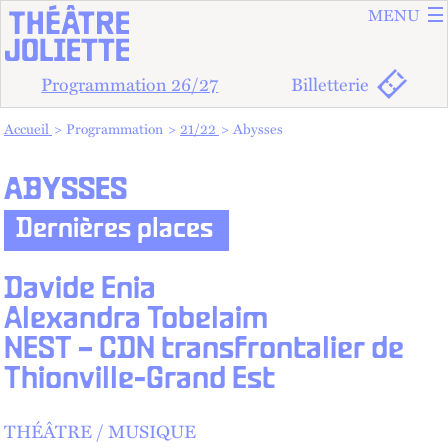
ALLER A
ALLER AU
MENU
Programmation 26/27
Billetterie
Vous êtes dans :
Accueil
Programmation
21/22
Abysses
ABYSSES
Dernières places
Davide Enia
Alexandra Tobelaim
NEST – CDN transfrontalier de
Thionville-Grand Est
THÉÂTRE
MUSIQUE