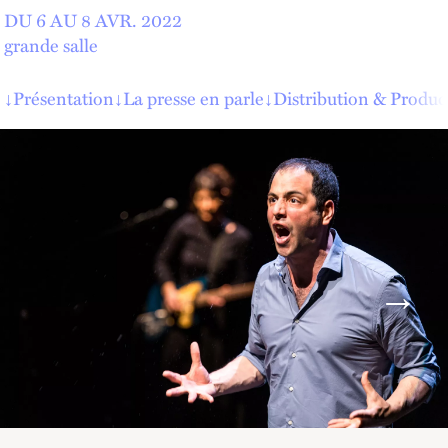
DU 6 AU
8
AVR.
2022
grande salle
↓
Présentation
↓
La presse en parle
↓
Distribution & Produc