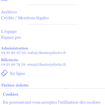
Archives
Crédits / Mentions légales
L'équipe
Espace pro
Administration
04 91 90 07 94
-
info@theatrejoliette.fr
Billetterie
04 91 90 74 28
-
resa@theatrejoliette.fr
En ligne
Théâtre Joliette
2 place Henri Verneuil - 13002 Marseille
Cookies
Théâtre de Lenche — Maison des artistes
2 place de Lenche - 13002 Marseille
En poursuivant vous acceptez l’utilisation des cookies