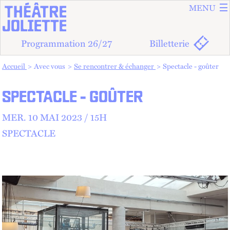
ALLER A
ALLER AU
MENU
Programmation 26/27
Billetterie
Vous êtes dans :
Accueil
Avec vous
Se rencontrer & échanger
Spectacle - goûter
SPECTACLE - GOÛTER
MER.
10 MAI 2023 /
15
H
SPECTACLE