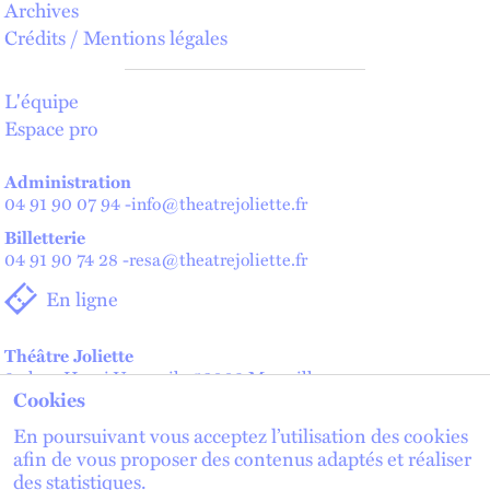
Archives
Crédits / Mentions légales
L'équipe
Espace pro
Administration
04 91 90 07 94
-
info@theatrejoliette.fr
Billetterie
04 91 90 74 28
-
resa@theatrejoliette.fr
En ligne
Théâtre Joliette
2 place Henri Verneuil - 13002 Marseille
Cookies
Théâtre de Lenche — Maison des artistes
2 place de Lenche - 13002 Marseille
En poursuivant vous acceptez l’utilisation des cookies
afin de vous proposer des contenus adaptés et réaliser
des statistiques.