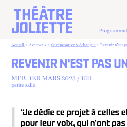
Programmat
Vous êtes dans :
Accueil
Avec vous
Se rencontrer & échanger
Revenir n'est p
REVENIR N'EST PAS U
MER.
1
ER
MARS 2023 /
15
H
petite salle
“Je dédie ce projet à celles 
pour leur voix, qui n’ont pas