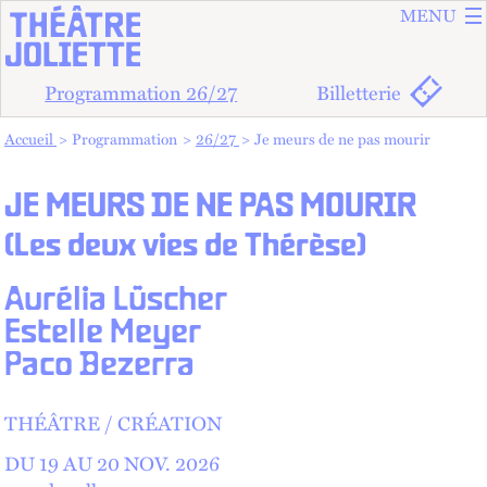
ALLER A
ALLER AU
MENU
Programmation 26/27
Billetterie
Vous êtes dans :
Accueil
Programmation
26/27
Je meurs de ne pas mourir
JE MEURS DE NE PAS MOURIR
(Les deux vies de Thérèse)
Aurélia Lüscher
Estelle Meyer
Paco Bezerra
THÉÂTRE
CRÉATION
DU 19 AU
20
NOV.
2026