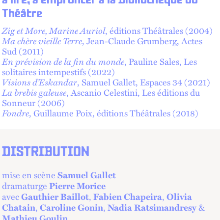
à lire, à emprunter à la Bibliothèque du
Théâtre
Zig et More, Marine Auriol
, éditions Théâtrales (2004)
Ma chère vieille Terre
, Jean-Claude Grumberg, Actes
Sud (2011)
En prévision de la fin du monde
, Pauline Sales, Les
solitaires intempestifs (2022)
Visions d’Eskandar
, Samuel Gallet, Espaces 34 (2021)
La brebis galeuse
, Ascanio Celestini, Les éditions du
Sonneur (2006)
Fondre
, Guillaume Poix, éditions Théâtrales (2018)
DISTRIBUTION
mise en scène
Samuel Gallet
dramaturge
Pierre Morice
avec
,
,
Gauthier Baillot
Fabien Chapeira
Olivia
,
,
&
Chatain
Caroline Gonin
Nadia Ratsimandresy
Mathieu Goulin