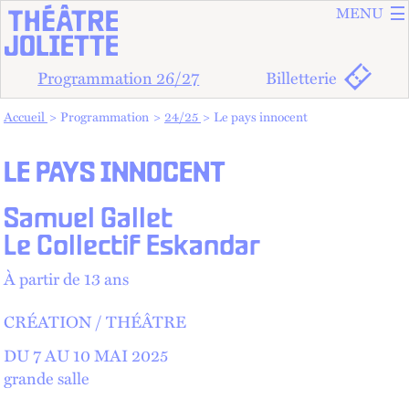
ALLER A
ALLER AU
MENU
Programmation 26/27
Billetterie
Vous êtes dans :
Accueil
Programmation
24/25
Le pays innocent
LE PAYS INNOCENT
Samuel Gallet
Le Collectif Eskandar
À partir de 13 ans
CRÉATION
THÉÂTRE
DU 7 AU
10 MAI 2025
grande salle