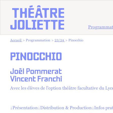
Programmat
Vous êtes dans :
Accueil
Programmation
23/24
Pinocchio
PINOCCHIO
Joël Pommerat
Vincent Franchi
Avec les élèves de l’option théâtre facultative du L
↓
Présentation
↓
Distribution & Production
↓
Infos pra