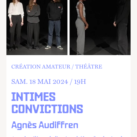
CRÉATION AMATEUR
THÉÂTRE
SAM.
18 MAI 2024 /
19
H
INTIMES
CONVICTIONS
Agnès Audiffren