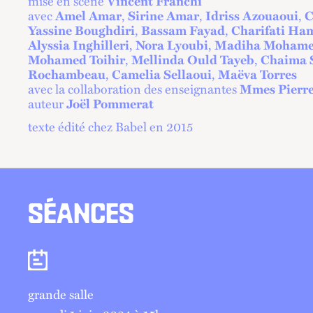
mise en scène
Vincent Franchi
avec
Amel Amar
,
Sirine Amar
,
Idriss Azouaoui
,
C
Yassine Boughdiri
,
Bassam Fayad
,
Charifati Ha
Alyssia Inghilleri
,
Nora Lyoubi
,
Madiha Mohame
Mohamed Toihir
,
Mellinda Ould Tayeb
,
Chaima 
Rochambeau
,
Camelia Sellaoui
,
Maëva Torres
avec la collaboration des enseignantes
Mmes Pierr
auteur
Joël Pommerat
texte édité chez Babel en 2015
SÉANCES
Séances
grande salle