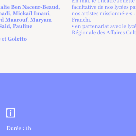
En mai, le Théâtre Joliette
alie Ben Naceur-Beaud
,
facultative de nos lycées pa
madi
,
Mickaïl Imani
,
nos artistes missionné·e·s
d Maarouf
,
Maryam
Franchi.
Said
,
Pauline
• en partenariat avec le lyc
Régionale des Affaires Cult
e
et
Goletto
Informations pratiques
Durée : 1h