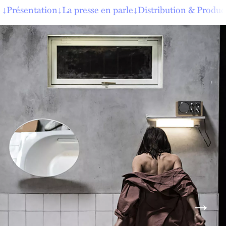
↓
Présentation
↓
La presse en parle
↓
Distribution & Produc