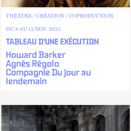
THÉÂTRE
CRÉATION
COPRODUCTION
DU 8 AU
12
NOV.
2022
TABLEAU D'UNE EXÉCUTION
Howard Barker
Agnès Régolo
Compagnie Du jour au
lendemain