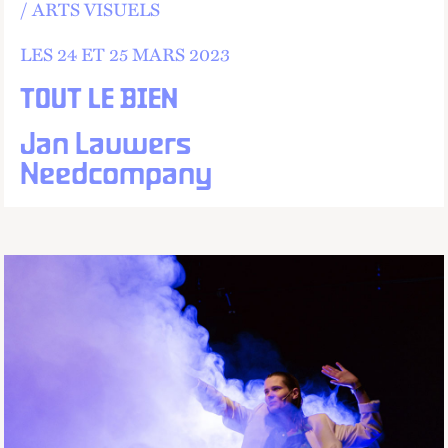
ARTS VISUELS
LES 24 ET
25 MARS 2023
TOUT LE BIEN
Jan Lauwers
Needcompany