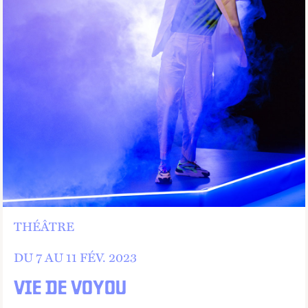
THÉÂTRE
DU 7 AU
11
FÉV.
2023
VIE DE VOYOU