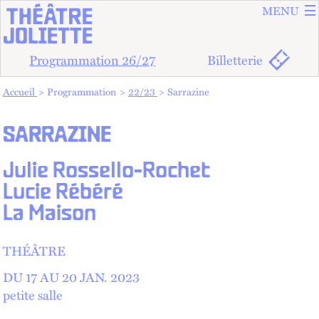
ALLER A
ALLER AU
MENU
Programmation 26/27
Billetterie
Vous êtes dans :
Accueil
Programmation
22/23
Sarrazine
SARRAZINE
Julie Rossello-Rochet
Lucie Rébéré
La Maison
THÉÂTRE
DU 17 AU
20
JAN.
2023
petite salle