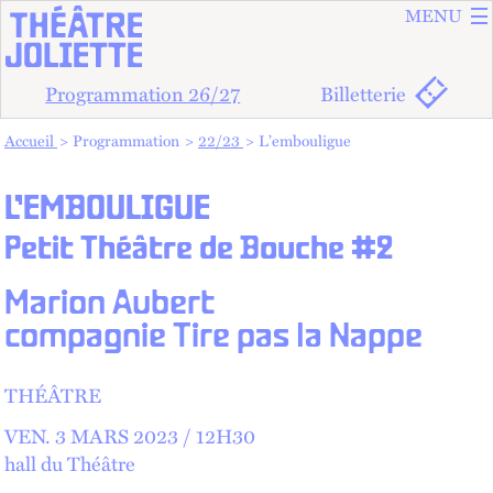
ALLER A
ALLER AU
MENU
Programmation 26/27
Billetterie
Vous êtes dans :
Accueil
Programmation
22/23
L’embouligue
L’EMBOULIGUE
Petit Théâtre de Bouche #2
Marion Aubert
compagnie Tire pas la Nappe
THÉÂTRE
VEN.
3 MARS 2023 /
12
H
30
hall du Théâtre