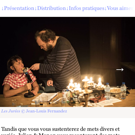
↓
Présentation
↓
Distribution
↓
Infos pratiques
↓
Vous aimere
Les Jurées
© Jean-Louis Fernandez
Tandis que vous vous sustenterez de mets divers et
variés, Julien & Manon vous raconteront des mots