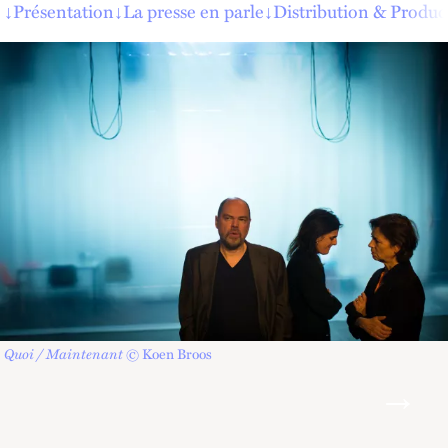
↓
Présentation
↓
La presse en parle
↓
Distribution & Produc
Quoi / Maintenant
© Koen Broos