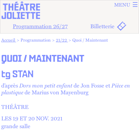
ALLER A
ALLER AU
MENU
Programmation 26/27
Billetterie
Vous êtes dans :
Accueil
Programmation
21/22
Quoi / Maintenant
QUOI / MAINTENANT
tg STAN
Dors mon petit enfant
Pièce en
d’après
de Jon Fosse et
plastique
de Marius von Mayenburg
THÉÂTRE
LES 19 ET
20
NOV.
2021
grande salle