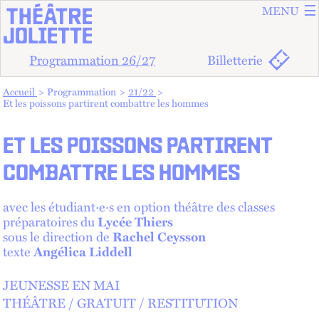
ALLER A
ALLER AU
MENU
Programmation 26/27
Billetterie
Vous êtes dans :
Accueil
Programmation
21/22
Et les poissons partirent combattre les hommes
ET LES POISSONS PARTIRENT
COMBATTRE LES HOMMES
avec les étudiant·e·s en option théâtre des classes
préparatoires du
Lycée Thiers
sous le direction de
Rachel Ceysson
texte
Angélica Liddell
JEUNESSE EN MAI
THÉÂTRE
GRATUIT
RESTITUTION