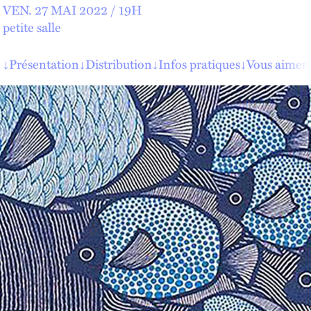
VEN.
27 MAI 2022 /
19
H
petite salle
↓
Présentation
↓
Distribution
↓
Infos pratiques
↓
Vous aimere