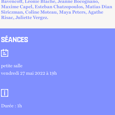
Bavencoff, Léonie Blache, Jeanne Bocognano,
Maxime Capel, Esteban Chatzopoulos, Matias Dian
Siriczman, Coline Moteau, Maya Peters, Agathe
Risac, Juliette Vergez.
SÉANCES
Séances
petite salle
vendredi 27 mai 2022 à 19
h
Informations pratiques
Durée : 1h