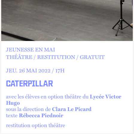
JEUNESSE EN MAI
THÉÂTRE
RESTITUTION
GRATUIT
JEU.
26 MAI 2022 /
17
H
CATERPILLAR
avec les élèves en option théâtre du
Lycée Victor
Hugo
sous la direction de
Clara Le Picard
texte
Rébecca Piednoir
restitution option théâtre