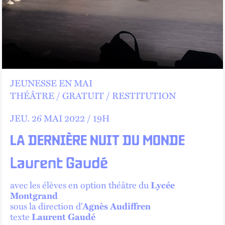
JEUNESSE EN MAI
THÉÂTRE
GRATUIT
RESTITUTION
JEU.
26 MAI 2022 /
19
H
LA DERNIÈRE NUIT DU MONDE
Laurent Gaudé
avec les élèves en option théâtre du
Lycée
Montgrand
sous la direction d’
Agnès Audiffren
texte
Laurent Gaudé