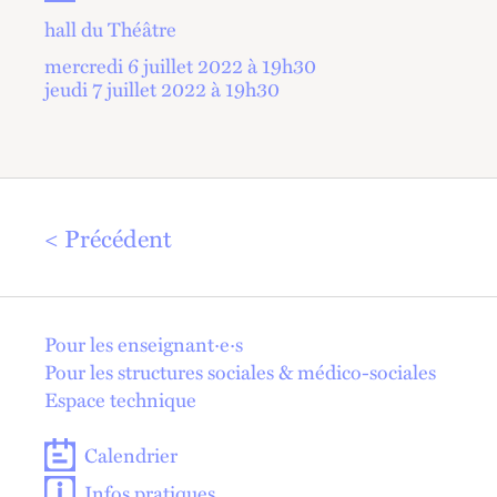
hall du Théâtre
mercredi 6 juillet 2022 à 19
h
30
jeudi 7 juillet 2022 à 19
h
30
Précédent
En 1 click !
Pour les enseignant·e·s
Pour les structures sociales & médico-sociales
Espace technique
Calendrier
Infos pratiques