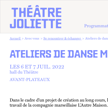
Programmat
Vous êtes dans :
Accueil
Avec vous
Se rencontrer & échanger
Ateliers de dan
ATELIERS DE DANSE 
LES 6 ET
7
JUIL.
2022
hall du Théâtre
AVANT-PLATEAUX
Dans le cadre d’un projet de création au long cours,
travail de la compagnie marseillaise L’Autre Maison