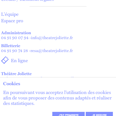
L'équipe
Espace pro
Administration
04 91 90 07 94
-
info@theatrejoliette.fr
Billetterie
04 91 90 74 28
-
resa@theatrejoliette.fr
En ligne
Théâtre Joliette
2 place Henri Verneuil - 13002 Marseille
Cookies
Théâtre de Lenche — Maison des artistes
2 place de Lenche - 13002 Marseille
En poursuivant vous acceptez l’utilisation des cookies
afin de vous proposer des contenus adaptés et réaliser
des statistiques.
lien externe
lien externe
S'inscrire à la newsletter
lien externe