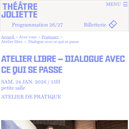
ALLER A
ALLER AU
MENU
Programmation 26/27
Billetterie
Vous êtes dans :
Accueil
Avec vous
Pratiquer
Atelier libre — Dialogue avec ce qui se passe
ATELIER LIBRE — DIALOGUE AVEC
CE QUI SE PASSE
SAM.
24
JAN.
2026 /
15
H
petite salle
ATELIER DE PRATIQUE